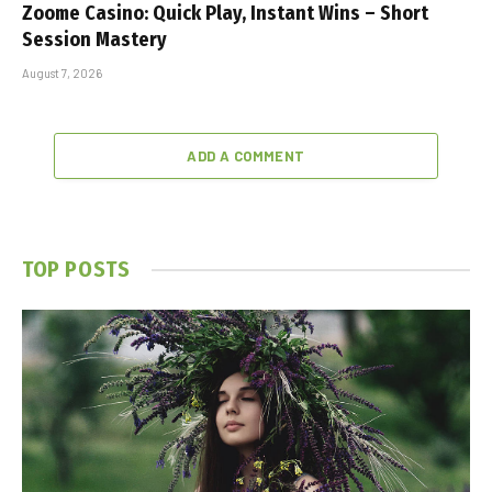
Zoome Casino: Quick Play, Instant Wins – Short
Session Mastery
August 7, 2026
ADD A COMMENT
TOP POSTS