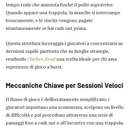
tempo reale che aumenta finché il pollo sopravvive.
Quando appare una trappola, la manche si interrompe
bruscamente, e le vincite vengono pagate
istantaneamente se hai cash out prima.
Questa struttura incoraggia i giocatori a concentrarsi su
decisioni rapide piuttosto che su lunghe strategie,
rendendo
Chicken Road
una scelta ideale per chi ama
esperienze di gioco a burst.
Meccaniche Chiave per Sessioni Veloci
Il flusso di gioco è deliberatamente semplificato: i
giocatori impostano una scommessa, scelgono un livello
di difficoltà e poi procedono attraverso una serie di
passaggi fino a cash out o all’incontro con una trappola.