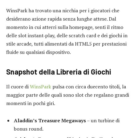
WinsPark ha trovato una nicchia per i giocatori che
desiderano azione rapida senza lunghe attese. Dal
momento in cui atterri sulla homepage, senti il ritmo
delle slot instant‑play, delle scratch card e dei giochi in
stile arcade, tutti alimentati da HTML5 per prestazioni
fluide su qualsiasi dispositivo.
Snapshot della Libreria di Giochi
Il cuore di
WinsPark
pulsa con circa duecento titoli, la
maggior parte delle quali sono slot che regalano grandi
momenti in pochi giri.
Aladdin’s Treasure Megaways
– un turbine di
bonus round.