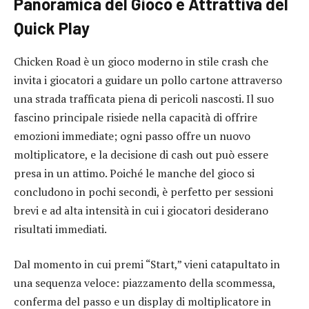
Panoramica del Gioco e Attrattiva del
Quick Play
Chicken Road è un gioco moderno in stile crash che
invita i giocatori a guidare un pollo cartone attraverso
una strada trafficata piena di pericoli nascosti. Il suo
fascino principale risiede nella capacità di offrire
emozioni immediate; ogni passo offre un nuovo
moltiplicatore, e la decisione di cash out può essere
presa in un attimo. Poiché le manche del gioco si
concludono in pochi secondi, è perfetto per sessioni
brevi e ad alta intensità in cui i giocatori desiderano
risultati immediati.
Dal momento in cui premi “Start,” vieni catapultato in
una sequenza veloce: piazzamento della scommessa,
conferma del passo e un display di moltiplicatore in