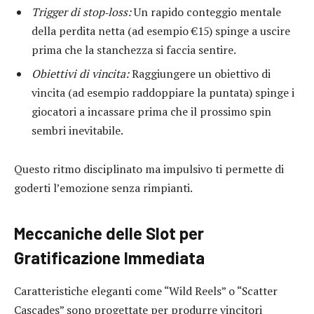
Trigger di stop‑loss:
Un rapido conteggio mentale
della perdita netta (ad esempio €15) spinge a uscire
prima che la stanchezza si faccia sentire.
Obiettivi di vincita:
Raggiungere un obiettivo di
vincita (ad esempio raddoppiare la puntata) spinge i
giocatori a incassare prima che il prossimo spin
sembri inevitabile.
Questo ritmo disciplinato ma impulsivo ti permette di
goderti l’emozione senza rimpianti.
Meccaniche delle Slot per
Gratificazione Immediata
Caratteristiche eleganti come “Wild Reels” o “Scatter
Cascades” sono progettate per produrre vincitori