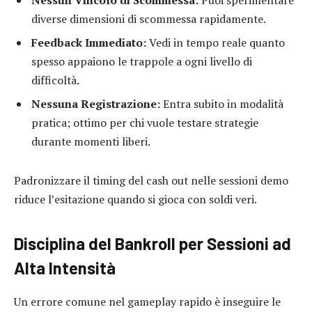
diverse dimensioni di scommessa rapidamente.
Feedback Immediato:
Vedi in tempo reale quanto
spesso appaiono le trappole a ogni livello di
difficoltà.
Nessuna Registrazione:
Entra subito in modalità
pratica; ottimo per chi vuole testare strategie
durante momenti liberi.
Padronizzare il timing del cash out nelle sessioni demo
riduce l’esitazione quando si gioca con soldi veri.
Disciplina del Bankroll per Sessioni ad
Alta Intensità
Un errore comune nel gameplay rapido è inseguire le