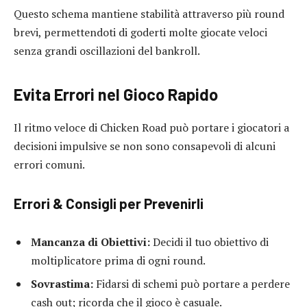
Questo schema mantiene stabilità attraverso più round
brevi, permettendoti di goderti molte giocate veloci
senza grandi oscillazioni del bankroll.
Evita Errori nel Gioco Rapido
Il ritmo veloce di Chicken Road può portare i giocatori a
decisioni impulsive se non sono consapevoli di alcuni
errori comuni.
Errori & Consigli per Prevenirli
Mancanza di Obiettivi:
Decidi il tuo obiettivo di
moltiplicatore prima di ogni round.
Sovrastima:
Fidarsi di schemi può portare a perdere
cash out; ricorda che il gioco è casuale.