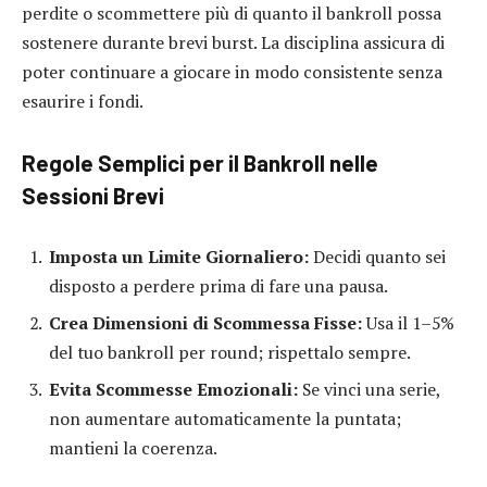
perdite o scommettere più di quanto il bankroll possa
sostenere durante brevi burst. La disciplina assicura di
poter continuare a giocare in modo consistente senza
esaurire i fondi.
Regole Semplici per il Bankroll nelle
Sessioni Brevi
Imposta un Limite Giornaliero:
Decidi quanto sei
disposto a perdere prima di fare una pausa.
Crea Dimensioni di Scommessa Fisse:
Usa il 1–5%
del tuo bankroll per round; rispettalo sempre.
Evita Scommesse Emozionali:
Se vinci una serie,
non aumentare automaticamente la puntata;
mantieni la coerenza.