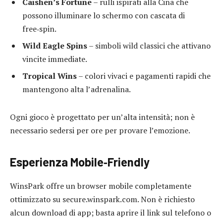
Caishen’s Fortune
– rulli ispirati alla Cina che
possono illuminare lo schermo con cascata di
free‑spin.
Wild Eagle Spins
– simboli wild classici che attivano
vincite immediate.
Tropical Wins
– colori vivaci e pagamenti rapidi che
mantengono alta l’adrenalina.
Ogni gioco è progettato per un’alta intensità; non è
necessario sedersi per ore per provare l’emozione.
Esperienza Mobile‑Friendly
WinsPark offre un browser mobile completamente
ottimizzato su secure.winspark.com. Non è richiesto
alcun download di app; basta aprire il link sul telefono o