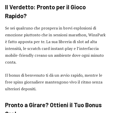
Il Verdetto: Pronto per il Gioco
Rapido?
Se sei qualcuno che prospera in brevi esplosioni di
emozione piuttosto che in sessioni marathon, WinsPark
è fatto apposta per te. La sua libreria di slot ad alta
intensità, le scratch card instant‑play e l’interfaccia
mobile-friendly creano un ambiente dove ogni minuto
conta.
Il bonus di benvenuto ti dà un avvio rapido, mentre le
free spins giornaliere mantengono vivo il ritmo senza
ulteriori depositi.
Pronto a Girare? Ottieni il Tuo Bonus