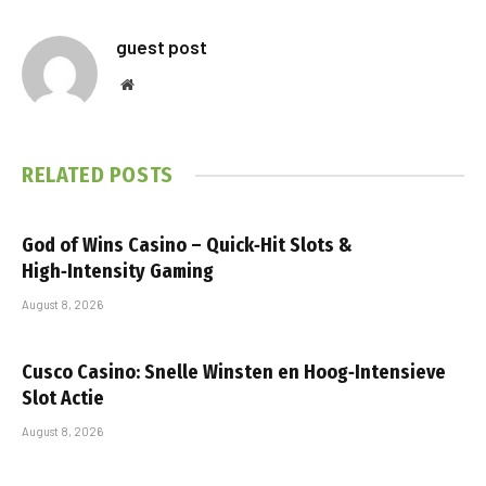
guest post
Website
RELATED
POSTS
God of Wins Casino – Quick‑Hit Slots &
High‑Intensity Gaming
August 8, 2026
Cusco Casino: Snelle Winsten en Hoog‑Intensieve
Slot Actie
August 8, 2026