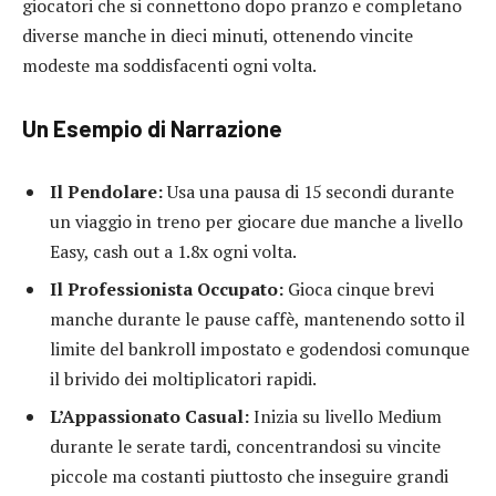
giocatori che si connettono dopo pranzo e completano
diverse manche in dieci minuti, ottenendo vincite
modeste ma soddisfacenti ogni volta.
Un Esempio di Narrazione
Il Pendolare:
Usa una pausa di 15 secondi durante
un viaggio in treno per giocare due manche a livello
Easy, cash out a 1.8x ogni volta.
Il Professionista Occupato:
Gioca cinque brevi
manche durante le pause caffè, mantenendo sotto il
limite del bankroll impostato e godendosi comunque
il brivido dei moltiplicatori rapidi.
L’Appassionato Casual:
Inizia su livello Medium
durante le serate tardi, concentrandosi su vincite
piccole ma costanti piuttosto che inseguire grandi