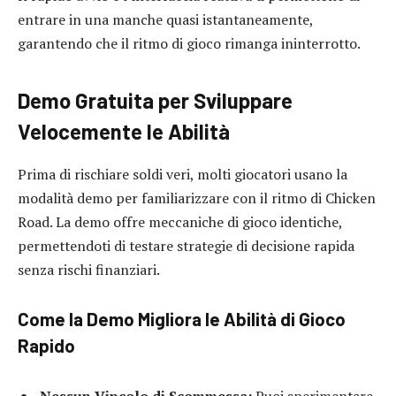
entrare in una manche quasi istantaneamente,
garantendo che il ritmo di gioco rimanga ininterrotto.
Demo Gratuita per Sviluppare
Velocemente le Abilità
Prima di rischiare soldi veri, molti giocatori usano la
modalità demo per familiarizzare con il ritmo di Chicken
Road. La demo offre meccaniche di gioco identiche,
permettendoti di testare strategie di decisione rapida
senza rischi finanziari.
Come la Demo Migliora le Abilità di Gioco
Rapido
Nessun Vincolo di Scommessa:
Puoi sperimentare