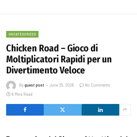
UNCATEGORIZED
Chicken Road – Gioco di
Moltiplicatori Rapidi per un
Divertimento Veloce
By
guest post
June 25, 2026
No Comments
6 Mins Read