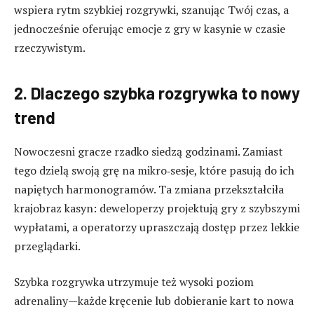
wspiera rytm szybkiej rozgrywki, szanując Twój czas, a
jednocześnie oferując emocje z gry w kasynie w czasie
rzeczywistym.
2. Dlaczego szybka rozgrywka to nowy
trend
Nowoczesni gracze rzadko siedzą godzinami. Zamiast
tego dzielą swoją grę na mikro‑sesje, które pasują do ich
napiętych harmonogramów. Ta zmiana przekształciła
krajobraz kasyn: deweloperzy projektują gry z szybszymi
wypłatami, a operatorzy upraszczają dostęp przez lekkie
przeglądarki.
Szybka rozgrywka utrzymuje też wysoki poziom
adrenaliny—każde kręcenie lub dobieranie kart to nowa