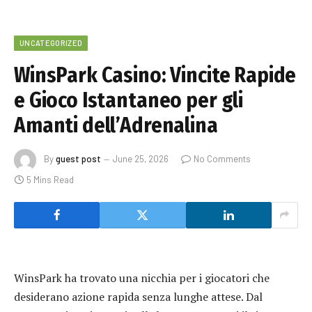
UNCATEGORIZED
WinsPark Casino: Vincite Rapide
e Gioco Istantaneo per gli
Amanti dell’Adrenalina
By
guest post
June 25, 2026
No Comments
5 Mins Read
WinsPark ha trovato una nicchia per i giocatori che
desiderano azione rapida senza lunghe attese. Dal