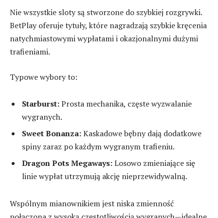
Nie wszystkie sloty są stworzone do szybkiej rozgrywki.
BetPlay oferuje tytuły, które nagradzają szybkie kręcenia
natychmiastowymi wypłatami i okazjonalnymi dużymi
trafieniami.
Typowe wybory to:
Starburst:
Prosta mechanika, częste wyzwalanie
wygranych.
Sweet Bonanza:
Kaskadowe bębny dają dodatkowe
spiny zaraz po każdym wygranym trafieniu.
Dragon Pots Megaways:
Losowo zmieniające się
linie wypłat utrzymują akcję nieprzewidywalną.
Wspólnym mianownikiem jest niska zmienność
połączona z wysoką częstotliwością wygranych—idealne