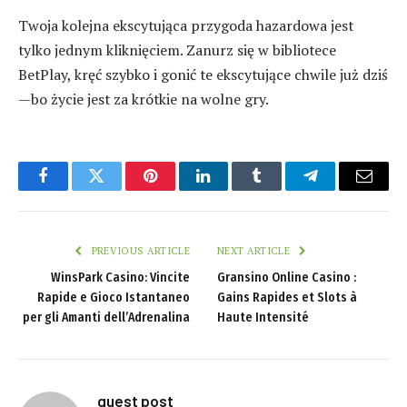
Twoja kolejna ekscytująca przygoda hazardowa jest
tylko jednym kliknięciem. Zanurz się w bibliotece
BetPlay, kręć szybko i gonić te ekscytujące chwile już dziś
—bo życie jest za krótkie na wolne gry.
Facebook
Twitter
Pinterest
LinkedIn
Tumblr
Telegram
Email
PREVIOUS ARTICLE
NEXT ARTICLE
WinsPark Casino: Vincite
Gransino Online Casino :
Rapide e Gioco Istantaneo
Gains Rapides et Slots à
per gli Amanti dell’Adrenalina
Haute Intensité
guest post