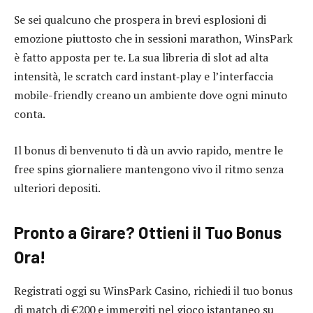
Se sei qualcuno che prospera in brevi esplosioni di
emozione piuttosto che in sessioni marathon, WinsPark
è fatto apposta per te. La sua libreria di slot ad alta
intensità, le scratch card instant‑play e l’interfaccia
mobile-friendly creano un ambiente dove ogni minuto
conta.
Il bonus di benvenuto ti dà un avvio rapido, mentre le
free spins giornaliere mantengono vivo il ritmo senza
ulteriori depositi.
Pronto a Girare? Ottieni il Tuo Bonus
Ora!
Registrati oggi su WinsPark Casino, richiedi il tuo bonus
di match di €200 e immergiti nel gioco istantaneo su