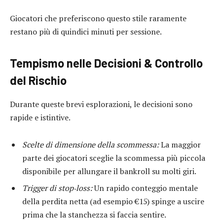
Giocatori che preferiscono questo stile raramente
restano più di quindici minuti per sessione.
Tempismo nelle Decisioni & Controllo
del Rischio
Durante queste brevi esplorazioni, le decisioni sono
rapide e istintive.
Scelte di dimensione della scommessa:
La maggior
parte dei giocatori sceglie la scommessa più piccola
disponibile per allungare il bankroll su molti giri.
Trigger di stop‑loss:
Un rapido conteggio mentale
della perdita netta (ad esempio €15) spinge a uscire
prima che la stanchezza si faccia sentire.