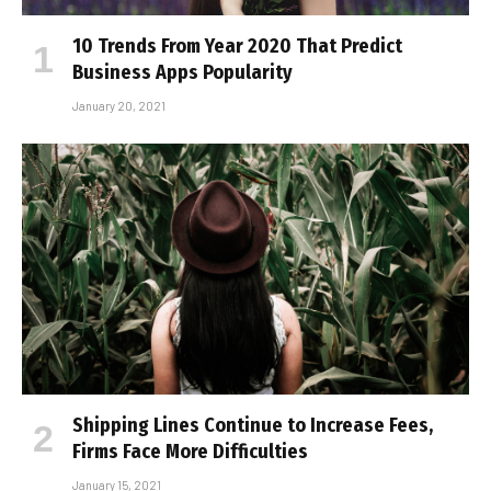
10 Trends From Year 2020 That Predict
Business Apps Popularity
January 20, 2021
Shipping Lines Continue to Increase Fees,
Firms Face More Difficulties
January 15, 2021