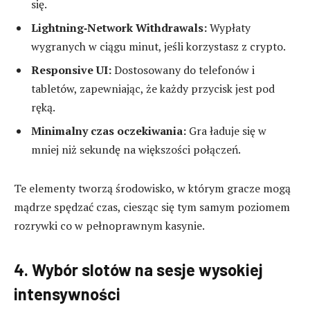
się.
Lightning‑Network Withdrawals:
Wypłaty
wygranych w ciągu minut, jeśli korzystasz z crypto.
Responsive UI:
Dostosowany do telefonów i
tabletów, zapewniając, że każdy przycisk jest pod
ręką.
Minimalny czas oczekiwania:
Gra ładuje się w
mniej niż sekundę na większości połączeń.
Te elementy tworzą środowisko, w którym gracze mogą
mądrze spędzać czas, ciesząc się tym samym poziomem
rozrywki co w pełnoprawnym kasynie.
4. Wybór slotów na sesje wysokiej
intensywności