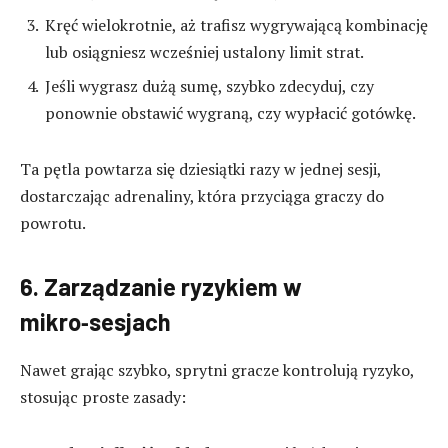
Kręć wielokrotnie, aż trafisz wygrywającą kombinację
lub osiągniesz wcześniej ustalony limit strat.
Jeśli wygrasz dużą sumę, szybko zdecyduj, czy
ponownie obstawić wygraną, czy wypłacić gotówkę.
Ta pętla powtarza się dziesiątki razy w jednej sesji,
dostarczając adrenaliny, która przyciąga graczy do
powrotu.
6. Zarządzanie ryzykiem w
mikro‑sesjach
Nawet grając szybko, sprytni gracze kontrolują ryzyko,
stosując proste zasady: