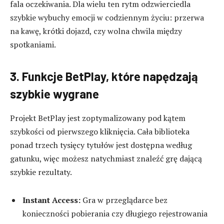
fala oczekiwania. Dla wielu ten rytm odzwierciedla
szybkie wybuchy emocji w codziennym życiu: przerwa
na kawę, krótki dojazd, czy wolna chwila między
spotkaniami.
3. Funkcje BetPlay, które napędzają
szybkie wygrane
Projekt BetPlay jest zoptymalizowany pod kątem
szybkości od pierwszego kliknięcia. Cała biblioteka
ponad trzech tysięcy tytułów jest dostępna według
gatunku, więc możesz natychmiast znaleźć grę dającą
szybkie rezultaty.
Instant Access:
Gra w przeglądarce bez
konieczności pobierania czy długiego rejestrowania