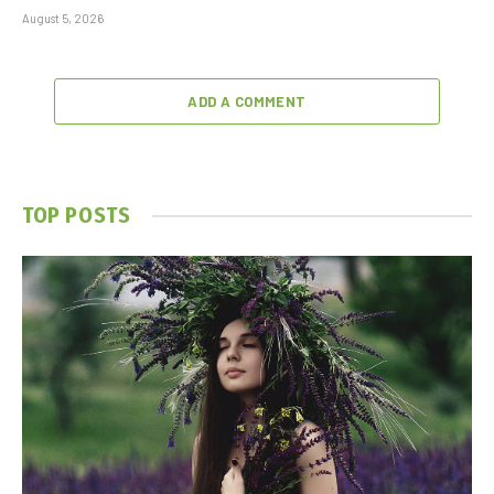
August 5, 2026
ADD A COMMENT
TOP POSTS