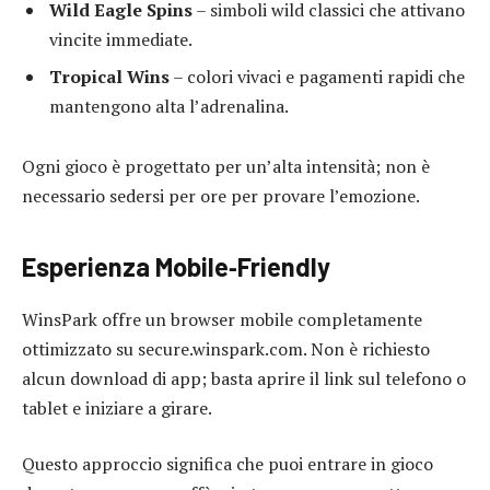
Wild Eagle Spins
– simboli wild classici che attivano
vincite immediate.
Tropical Wins
– colori vivaci e pagamenti rapidi che
mantengono alta l’adrenalina.
Ogni gioco è progettato per un’alta intensità; non è
necessario sedersi per ore per provare l’emozione.
Esperienza Mobile‑Friendly
WinsPark offre un browser mobile completamente
ottimizzato su secure.winspark.com. Non è richiesto
alcun download di app; basta aprire il link sul telefono o
tablet e iniziare a girare.
Questo approccio significa che puoi entrare in gioco