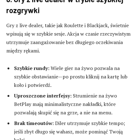
rozgrywki
Gry z live dealer, takie jak Roulette i Blackjack, świetnie
wpisują się w szybkie sesje. Akcja w czasie rzeczywistym
utrzymuje zaangażowanie bez długiego oczekiwania
między rękami.
Szybkie rundy:
Wiele gier na żywo pozwala na
szybkie obstawianie—po prostu kliknij na kartę lub
koło i potwierdź.
Uproszczone interfejsy:
Strumienie na żywo
BetPlay mają minimalistyczne nakładki, które
pozwalają skupić się na grze, a nie na menu.
Brak timeoutów:
Diler utrzymuje szybkie tempo;
jeśli zbyt długo się wahasz, może pominąć Twoją
kolej.