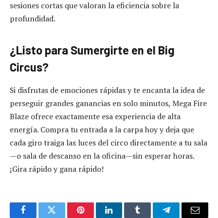
sesiones cortas que valoran la eficiencia sobre la
profundidad.
¿Listo para Sumergirte en el Big
Circus?
Si disfrutas de emociones rápidas y te encanta la idea de
perseguir grandes ganancias en solo minutos, Mega Fire
Blaze ofrece exactamente esa experiencia de alta
energía. Compra tu entrada a la carpa hoy y deja que
cada giro traiga las luces del circo directamente a tu sala
—o sala de descanso en la oficina—sin esperar horas.
¡Gira rápido y gana rápido!
Facebook
Twitter
Pinterest
LinkedIn
Tumblr
Telegram
Email