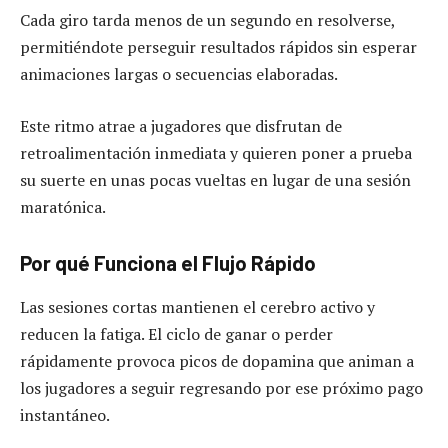
Cada giro tarda menos de un segundo en resolverse,
permitiéndote perseguir resultados rápidos sin esperar
animaciones largas o secuencias elaboradas.
Este ritmo atrae a jugadores que disfrutan de
retroalimentación inmediata y quieren poner a prueba
su suerte en unas pocas vueltas en lugar de una sesión
maratónica.
Por qué Funciona el Flujo Rápido
Las sesiones cortas mantienen el cerebro activo y
reducen la fatiga. El ciclo de ganar o perder
rápidamente provoca picos de dopamina que animan a
los jugadores a seguir regresando por ese próximo pago
instantáneo.