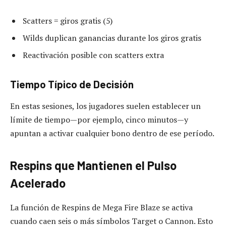
Scatters = giros gratis (5)
Wilds duplican ganancias durante los giros gratis
Reactivación posible con scatters extra
Tiempo Típico de Decisión
En estas sesiones, los jugadores suelen establecer un
límite de tiempo—por ejemplo, cinco minutos—y
apuntan a activar cualquier bono dentro de ese período.
Respins que Mantienen el Pulso
Acelerado
La función de Respins de Mega Fire Blaze se activa
cuando caen seis o más símbolos Target o Cannon. Esto