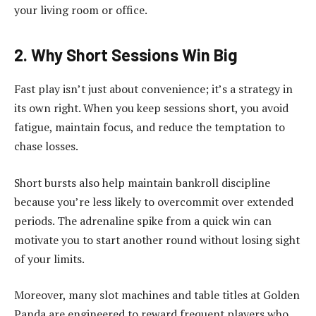
your living room or office.
2. Why Short Sessions Win Big
Fast play isn’t just about convenience; it’s a strategy in
its own right. When you keep sessions short, you avoid
fatigue, maintain focus, and reduce the temptation to
chase losses.
Short bursts also help maintain bankroll discipline
because you’re less likely to overcommit over extended
periods. The adrenaline spike from a quick win can
motivate you to start another round without losing sight
of your limits.
Moreover, many slot machines and table titles at Golden
Panda are engineered to reward frequent players who