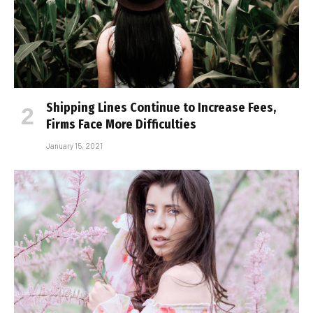
Shipping Lines Continue to Increase Fees,
Firms Face More Difficulties
January 15, 2021