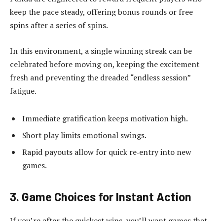
keep the pace steady, offering bonus rounds or free
spins after a series of spins.
In this environment, a single winning streak can be
celebrated before moving on, keeping the excitement
fresh and preventing the dreaded “endless session”
fatigue.
Immediate gratification keeps motivation high.
Short play limits emotional swings.
Rapid payouts allow for quick re‑entry into new
games.
3. Game Choices for Instant Action
If you’re after the quickest wins, you’ll want games that