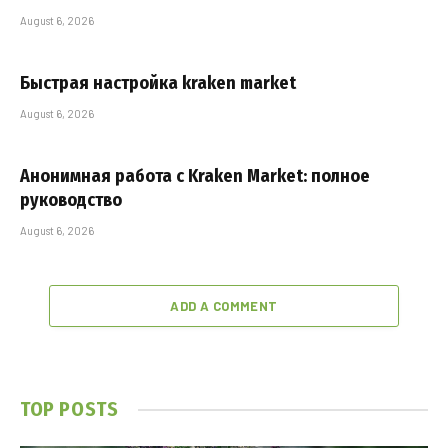
August 6, 2026
Быстрая настройка kraken market
August 6, 2026
Анонимная работа с Kraken Market: полное
руководство
August 6, 2026
ADD A COMMENT
TOP POSTS