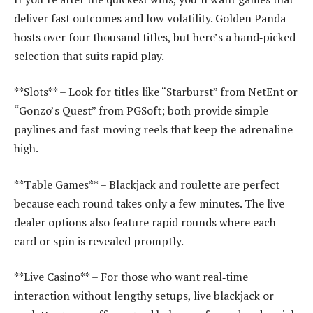
deliver fast outcomes and low volatility. Golden Panda
hosts over four thousand titles, but here’s a hand‑picked
selection that suits rapid play.
**Slots** – Look for titles like “Starburst” from NetEnt or
“Gonzo’s Quest” from PGSoft; both provide simple
paylines and fast‑moving reels that keep the adrenaline
high.
**Table Games** – Blackjack and roulette are perfect
because each round takes only a few minutes. The live
dealer options also feature rapid rounds where each
card or spin is revealed promptly.
**Live Casino** – For those who want real‑time
interaction without lengthy setups, live blackjack or