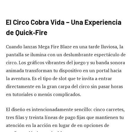
El Circo Cobra Vida – Una Experiencia
de Quick‑Fire
Cuando lanzas Mega Fire Blaze en una tarde lluviosa, la
pantalla se ilumina con un deslumbrante espectáculo de
circo. Los gráficos vibrantes del juego y su banda sonora
animada transforman tu dispositivo en un portal hacia
la aventura. Es el tipo de slot que te invita a entrar
directamente en la gran carpa del circo sin pasar horas
en tutoriales o menús complicados.
El diseño es intencionadamente sencillo: cinco carretes,
tres filas y treinta líneas de pago fijas que mantienen tu
atención en la acción en lugar de en opciones de