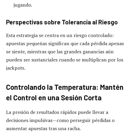
jugando.
Perspectivas sobre Tolerancia al Riesgo
Esta estrategia se centra en un riesgo controlado:
apuestas pequeñas significan que cada pérdida apenas
se siente, mientras que las grandes ganancias aún
pueden ser sustanciales cuando se multiplican por los
jackpots.
Controlando la Temperatura: Mantén
el Control en una Sesión Corta
La presión de resultados rápidos puede llevar a
decisiones impulsivas—como perseguir pérdidas o
aumentar apuestas tras una racha.