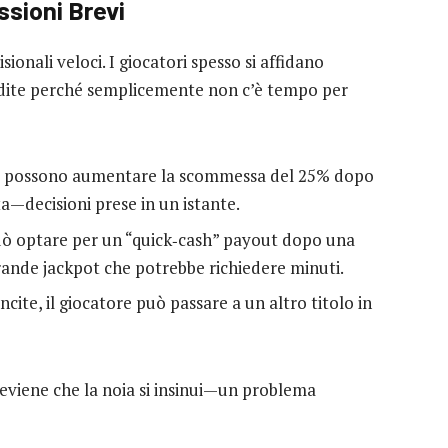
ssioni Brevi
isionali veloci. I giocatori spesso si affidano
ondite perché semplicemente non c’è tempo per
ri possono aumentare la scommessa del 25% dopo
a—decisioni prese in un istante.
ò optare per un “quick‑cash” payout dopo una
grande jackpot che potrebbe richiedere minuti.
cite, il giocatore può passare a un altro titolo in
reviene che la noia si insinui—un problema