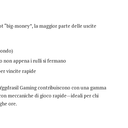
 slot “big‑money”, la maggior parte delle uscite
econdo)
no non appena i rulli si fermano
er vincite rapide
 Yggdrasil Gaming contribuiscono con una gamma
 con meccaniche di gioco rapide—ideali per chi
ghe ore.