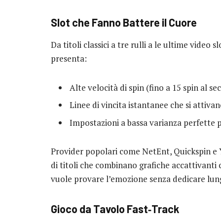
Slot che Fanno Battere il Cuore
Da titoli classici a tre rulli a le ultime video
presenta:
Alte velocità di spin (fino a 15 spin al s
Linee di vincita istantanee che si attiva
Impostazioni a bassa varianza perfette p
Provider popolari come NetEnt, Quickspin e
di titoli che combinano grafiche accattivanti
vuole provare l’emozione senza dedicare lun
Gioco da Tavolo Fast‑Track