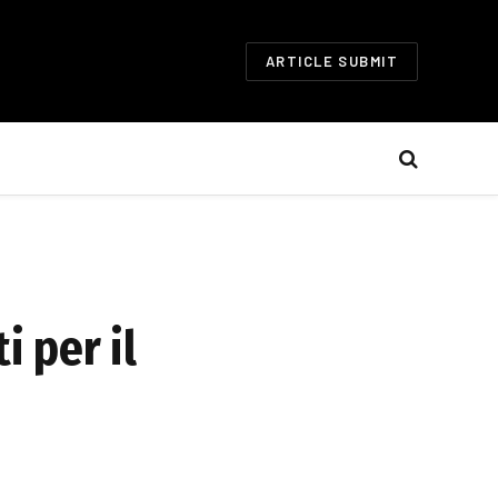
ARTICLE SUBMIT
i per il