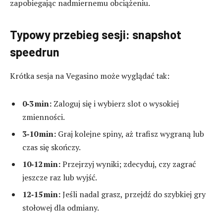
zapobiegając nadmiernemu obciążeniu.
Typowy przebieg sesji: snapshot
speedrun
Krótka sesja na Vegasino może wyglądać tak:
0‑3 min:
Zaloguj się i wybierz slot o wysokiej
zmienności.
3‑10 min:
Graj kolejne spiny, aż trafisz wygraną lub
czas się skończy.
10‑12 min:
Przejrzyj wyniki; zdecyduj, czy zagrać
jeszcze raz lub wyjść.
12‑15 min:
Jeśli nadal grasz, przejdź do szybkiej gry
stołowej dla odmiany.