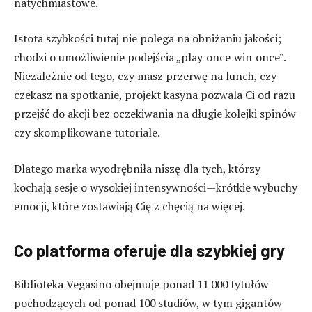
natychmiastowe.
Istota szybkości tutaj nie polega na obniżaniu jakości;
chodzi o umożliwienie podejścia „play‑once‑win‑once”.
Niezależnie od tego, czy masz przerwę na lunch, czy
czekasz na spotkanie, projekt kasyna pozwala Ci od razu
przejść do akcji bez oczekiwania na długie kolejki spinów
czy skomplikowane tutoriale.
Dlatego marka wyodrębniła niszę dla tych, którzy
kochają sesje o wysokiej intensywności—krótkie wybuchy
emocji, które zostawiają Cię z chęcią na więcej.
Co platforma oferuje dla szybkiej gry
Biblioteka Vegasino obejmuje ponad 11 000 tytułów
pochodzących od ponad 100 studiów, w tym gigantów