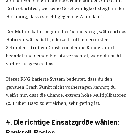
Stell dir vor, ein entlaufendes Huhn auf der Autobahn:
Du beobachtest, wie seine Geschwindigkeit steigt, in der
Hoffnung, dass es nicht gegen die Wand läuft.
Der Multiplikator beginnt bei 1x und steigt, während das
Huhn vorwärtsläuft. Jederzeit—oft in den ersten
Sekunden—tritt ein Crash ein, der die Runde sofort
beendet und deinen Einsatz vernichtet, wenn du nicht
vorher ausgecasht hast.
Dieses RNG‑basierte System bedeutet, dass du den
genauen Crash‑Punkt nicht vorhersagen kannst; du
weißt nur, dass die Chance, extrem hohe Multiplikatoren
(z.B. über 100x) zu erreichen, sehr gering ist.
4. Die richtige Einsatzgröße wählen:
Bankroll‑Basics