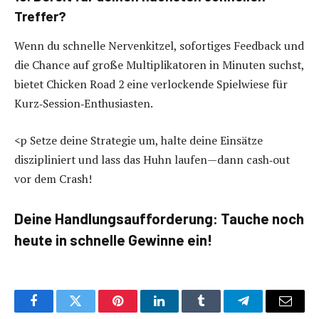
Treffer?
Wenn du schnelle Nervenkitzel, sofortiges Feedback und
die Chance auf große Multiplikatoren in Minuten suchst,
bietet Chicken Road 2 eine verlockende Spielwiese für
Kurz‑Session‑Enthusiasten.
<p Setze deine Strategie um, halte deine Einsätze
diszipliniert und lass das Huhn laufen—dann cash‑out
vor dem Crash!
Deine Handlungsaufforderung: Tauche noch
heute in schnelle Gewinne ein!
Facebook
Twitter
Pinterest
LinkedIn
Tumblr
Telegram
Email