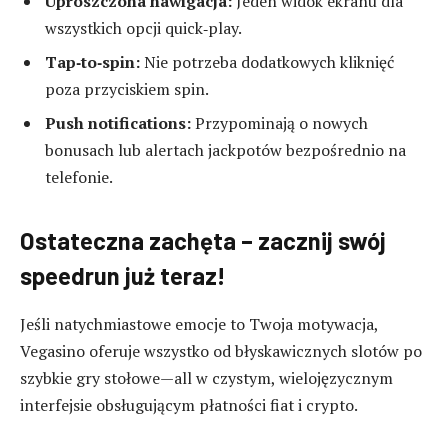
Uproszczona nawigacja:
Jeden widok ekranu dla
wszystkich opcji quick‑play.
Tap‑to‑spin:
Nie potrzeba dodatkowych kliknięć
poza przyciskiem spin.
Push notifications:
Przypominają o nowych
bonusach lub alertach jackpotów bezpośrednio na
telefonie.
Ostateczna zachęta – zacznij swój
speedrun już teraz!
Jeśli natychmiastowe emocje to Twoja motywacja,
Vegasino oferuje wszystko od błyskawicznych slotów po
szybkie gry stołowe—all w czystym, wielojęzycznym
interfejsie obsługującym płatności fiat i crypto.