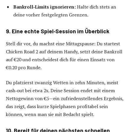
Bankroll‑Limits ignorieren:
Halte dich stets an
deine vorher festgelegten Grenzen.
9. Eine echte Spiel‑Session im Überblick
Stell dir vor, du machst eine Mittagspause: Du startest
Chicken Road 2 auf deinem Handy, setzt deine Bankroll
auf €20 und entscheidest dich für einen Einsatz von
€0.20 pro Runde.
Du platzierst zwanzig Wetten in zehn Minuten, meist
cash‑out bei etwa 2x. Deine Session endet mit einem
Nettogewinn von €5—ein zufriedenstellendes Ergebnis,
das zeigt, dass kurze Spielphasen profitabel sein
können, wenn man sie mit Bedacht spielt.
10. Bereit für deinen nächsten schnellen