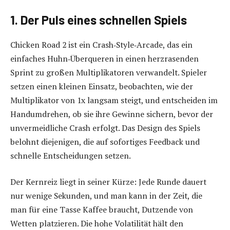
1. Der Puls eines schnellen Spiels
Chicken Road 2 ist ein Crash‑Style‑Arcade, das ein
einfaches Huhn‑Überqueren in einen herzrasenden
Sprint zu großen Multiplikatoren verwandelt. Spieler
setzen einen kleinen Einsatz, beobachten, wie der
Multiplikator von 1x langsam steigt, und entscheiden im
Handumdrehen, ob sie ihre Gewinne sichern, bevor der
unvermeidliche Crash erfolgt. Das Design des Spiels
belohnt diejenigen, die auf sofortiges Feedback und
schnelle Entscheidungen setzen.
Der Kernreiz liegt in seiner Kürze: Jede Runde dauert
nur wenige Sekunden, und man kann in der Zeit, die
man für eine Tasse Kaffee braucht, Dutzende von
Wetten platzieren. Die hohe Volatilität hält den