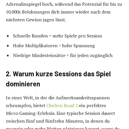
Adrenalinspiegel hoch, während das Potenzial für bis zu
10.000x Belohnungen dich immer wieder nach dem
nächsten Gewinn jagen lässt.
Schnelle Runden = mehr Spiele pro Session
Hohe Multiplikatoren = hohe Spannung
Niedrige Mindesteinsätze = für jeden zugänglich
2. Warum kurze Sessions das Spiel
dominieren
In einer Welt, in der die Aufmerksamkeitsspannen
schrumpfen, bietet
Chicken Road 2
ein perfektes
Micro‑Gaming-Erlebnis. Eine typische Session dauert
zwischen fünf und fünfzehn Minuten, in denen du
zwanzig oder mehr Wetten platzieren kannst, wenn du