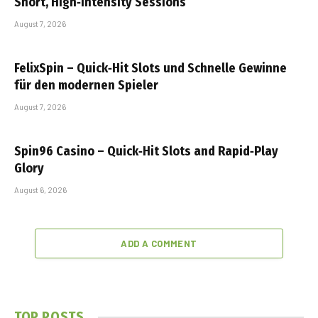
Short, High‑Intensity Sessions
August 7, 2026
FelixSpin – Quick‑Hit Slots und Schnelle Gewinne
für den modernen Spieler
August 7, 2026
Spin96 Casino – Quick‑Hit Slots and Rapid‑Play
Glory
August 6, 2026
ADD A COMMENT
TOP POSTS