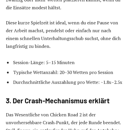
die Einsätze modest hältst.
Diese kurze Spielzeit ist ideal, wenn du eine Pause von
der Arbeit machst, pendelst oder einfach nur nach
einem schnellen Unterhaltungsschub suchst, ohne dich
langfristig zu binden.
Session-Länge: 5–15 Minuten
Typische Wettanzahl: 20–30 Wetten pro Session
Durchschnittliche Auszahlung pro Wette: ~1.8x–2.5x
3. Der Crash-Mechanismus erklärt
Das Wesentliche von Chicken Road 2 ist der
unvorhersehbare Crash‑Punkt, der jede Runde beendet.