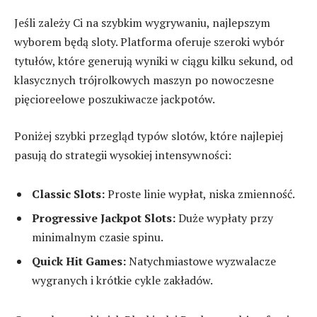
Jeśli zależy Ci na szybkim wygrywaniu, najlepszym
wyborem będą sloty. Platforma oferuje szeroki wybór
tytułów, które generują wyniki w ciągu kilku sekund, od
klasycznych trójrolkowych maszyn po nowoczesne
pięcioreelowe poszukiwacze jackpotów.
Poniżej szybki przegląd typów slotów, które najlepiej
pasują do strategii wysokiej intensywności:
Classic Slots:
Proste linie wypłat, niska zmienność.
Progressive Jackpot Slots:
Duże wypłaty przy
minimalnym czasie spinu.
Quick Hit Games:
Natychmiastowe wyzwalacze
wygranych i krótkie cykle zakładów.