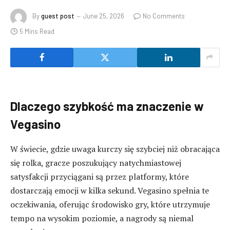
By
guest post
June 25, 2026
No Comments
5 Mins Read
Dlaczego szybkość ma znaczenie w
Vegasino
W świecie, gdzie uwaga kurczy się szybciej niż obracająca
się rolka, gracze poszukujący natychmiastowej
satysfakcji przyciągani są przez platformy, które
dostarczają emocji w kilka sekund. Vegasino spełnia te
oczekiwania, oferując środowisko gry, które utrzymuje
tempo na wysokim poziomie, a nagrody są niemal