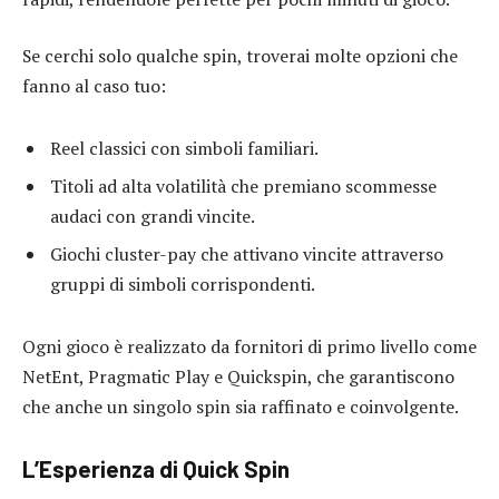
Se cerchi solo qualche spin, troverai molte opzioni che
fanno al caso tuo:
Reel classici con simboli familiari.
Titoli ad alta volatilità che premiano scommesse
audaci con grandi vincite.
Giochi cluster-pay che attivano vincite attraverso
gruppi di simboli corrispondenti.
Ogni gioco è realizzato da fornitori di primo livello come
NetEnt, Pragmatic Play e Quickspin, che garantiscono
che anche un singolo spin sia raffinato e coinvolgente.
L’Esperienza di Quick Spin