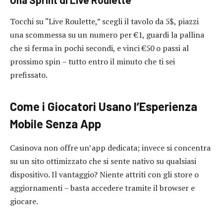
Tocchi su “Live Roulette,” scegli il tavolo da 5$, piazzi
una scommessa su un numero per €1, guardi la pallina
che si ferma in pochi secondi, e vinci €50 o passi al
prossimo spin – tutto entro il minuto che ti sei
prefissato.
Come i Giocatori Usano l’Esperienza
Mobile Senza App
Casinova non offre un’app dedicata; invece si concentra
su un sito ottimizzato che si sente nativo su qualsiasi
dispositivo. Il vantaggio? Niente attriti con gli store o
aggiornamenti – basta accedere tramite il browser e
giocare.