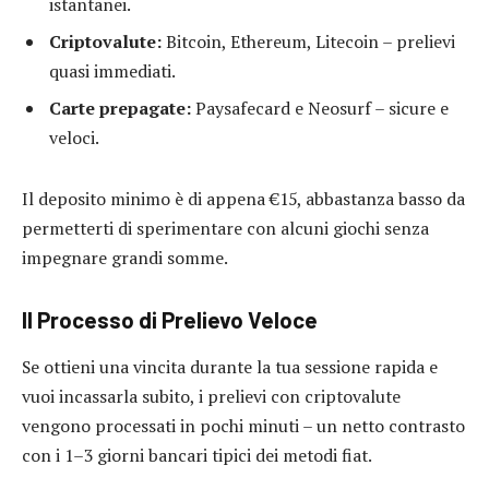
istantanei.
Criptovalute:
Bitcoin, Ethereum, Litecoin – prelievi
quasi immediati.
Carte prepagate:
Paysafecard e Neosurf – sicure e
veloci.
Il deposito minimo è di appena €15, abbastanza basso da
permetterti di sperimentare con alcuni giochi senza
impegnare grandi somme.
Il Processo di Prelievo Veloce
Se ottieni una vincita durante la tua sessione rapida e
vuoi incassarla subito, i prelievi con criptovalute
vengono processati in pochi minuti – un netto contrasto
con i 1–3 giorni bancari tipici dei metodi fiat.