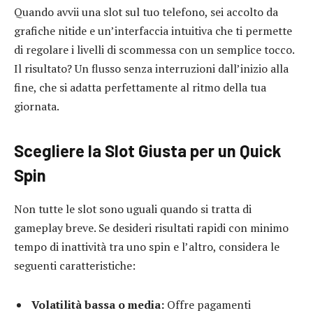
Quando avvii una slot sul tuo telefono, sei accolto da
grafiche nitide e un’interfaccia intuitiva che ti permette
di regolare i livelli di scommessa con un semplice tocco.
Il risultato? Un flusso senza interruzioni dall’inizio alla
fine, che si adatta perfettamente al ritmo della tua
giornata.
Scegliere la Slot Giusta per un Quick
Spin
Non tutte le slot sono uguali quando si tratta di
gameplay breve. Se desideri risultati rapidi con minimo
tempo di inattività tra uno spin e l’altro, considera le
seguenti caratteristiche:
Volatilità bassa o media:
Offre pagamenti