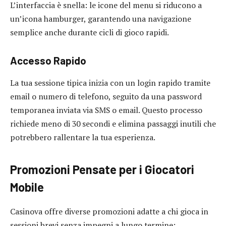
L’interfaccia è snella: le icone del menu si riducono a
un’icona hamburger, garantendo una navigazione
semplice anche durante cicli di gioco rapidi.
Accesso Rapido
La tua sessione tipica inizia con un login rapido tramite
email o numero di telefono, seguito da una password
temporanea inviata via SMS o email. Questo processo
richiede meno di 30 secondi e elimina passaggi inutili che
potrebbero rallentare la tua esperienza.
Promozioni Pensate per i Giocatori
Mobile
Casinova offre diverse promozioni adatte a chi gioca in
sessioni brevi senza impegni a lungo termine: