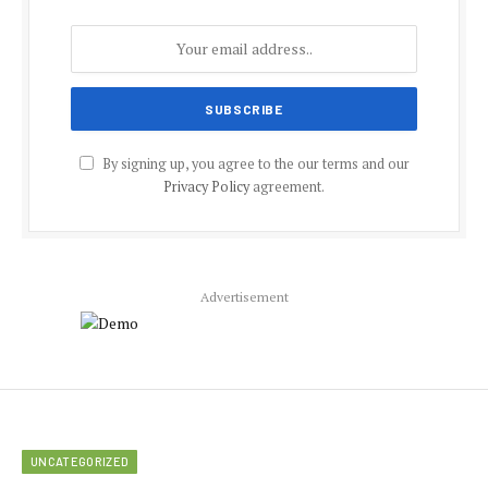
By signing up, you agree to the our terms and our
Privacy Policy
agreement.
Advertisement
UNCATEGORIZED