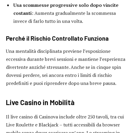
Usa scommesse progressive solo dopo vincite
costanti:
Aumenta gradualmente la scommessa
invece di farlo tutto in una volta.
Perché il Rischio Controllato Funziona
Una mentalità disciplinata previene l’esposizione
eccessiva durante brevi sessioni e mantiene l’esperienza
divertente anziché stressante. Anche se in cinque spin
dovessi perdere, sei ancora entro i limiti di rischio
predefiniti e puoi riprendere dopo una breve pausa.
Live Casino in Mobilità
Il live casino di Casinova include oltre 250 tavoli, tra cui
Live Roulette e Blackjack – tutti accessibili da browser
mobile senza dover scaricare un’app. Lo streaming in