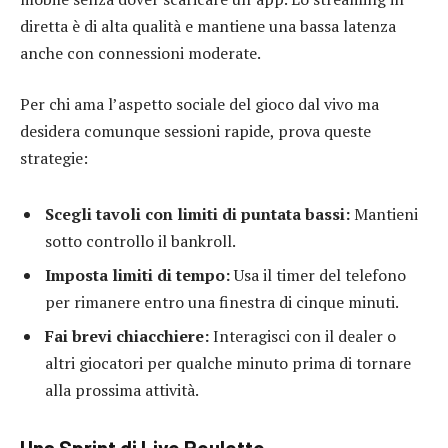
diretta è di alta qualità e mantiene una bassa latenza
anche con connessioni moderate.
Per chi ama l’aspetto sociale del gioco dal vivo ma
desidera comunque sessioni rapide, prova queste
strategie:
Scegli tavoli con limiti di puntata bassi:
Mantieni
sotto controllo il bankroll.
Imposta limiti di tempo:
Usa il timer del telefono
per rimanere entro una finestra di cinque minuti.
Fai brevi chiacchiere:
Interagisci con il dealer o
altri giocatori per qualche minuto prima di tornare
alla prossima attività.
Una Sprint di Live Roulette