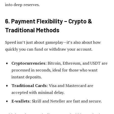
into deep reserves.
6. Payment Flexibility – Crypto &
Traditional Methods
Speed isn’t just about gameplay—it’s also about how
quickly you can fund or withdraw your account.
Cryptocurrencies
: Bitcoin, Ethereum, and USDT are
processed in seconds, ideal for those who want
instant deposits.
Traditional Cards
: Visa and Mastercard are
accepted with minimal delay.
E‑wallets
: Skrill and Neteller are fast and secure.