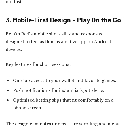
out fast.
3. Mobile‑First Design – Play On the Go
Bet On Red’s mobile site is slick and responsive,
designed to feel as fluid as a native app on Android
devices.
Key features for short sessions:
One‑tap access to your wallet and favorite games.
Push notifications for instant jackpot alerts.
Optimized betting slips that fit comfortably on a
phone screen.
The design eliminates unnecessary scrolling and menu