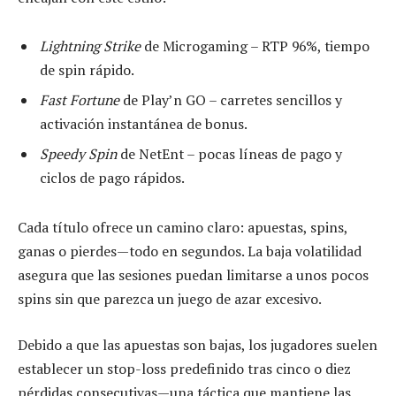
Lightning Strike
de Microgaming – RTP 96%, tiempo
de spin rápido.
Fast Fortune
de Play’n GO – carretes sencillos y
activación instantánea de bonus.
Speedy Spin
de NetEnt – pocas líneas de pago y
ciclos de pago rápidos.
Cada título ofrece un camino claro: apuestas, spins,
ganas o pierdes—todo en segundos. La baja volatilidad
asegura que las sesiones puedan limitarse a unos pocos
spins sin que parezca un juego de azar excesivo.
Debido a que las apuestas son bajas, los jugadores suelen
establecer un stop-loss predefinido tras cinco o diez
pérdidas consecutivas—una táctica que mantiene las