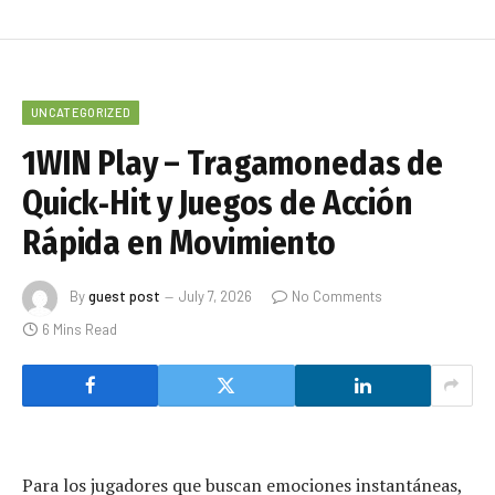
UNCATEGORIZED
1WIN Play – Tragamonedas de
Quick‑Hit y Juegos de Acción
Rápida en Movimiento
By
guest post
July 7, 2026
No Comments
6 Mins Read
Para los jugadores que buscan emociones instantáneas,