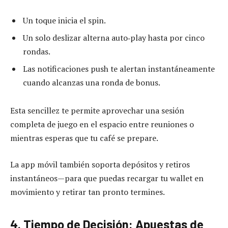
Un toque inicia el spin.
Un solo deslizar alterna auto‑play hasta por cinco
rondas.
Las notificaciones push te alertan instantáneamente
cuando alcanzas una ronda de bonus.
Esta sencillez te permite aprovechar una sesión
completa de juego en el espacio entre reuniones o
mientras esperas que tu café se prepare.
La app móvil también soporta depósitos y retiros
instantáneos—para que puedas recargar tu wallet en
movimiento y retirar tan pronto termines.
4. Tiempo de Decisión: Apuestas de