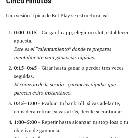
Cinco Minutos
Una sesión típica de Bet Play se estructura así:
0:00–0:15
– Cargar la app, elegir un slot, establecer
apuesta.
Este es el “calentamiento” donde te preparas
mentalmente para ganancias rápidas.
0:15–0:45
– Girar hasta ganar o perder tres veces
seguidas.
El corazón de la sesión—ganancias rápidas que
parecen éxito instantáneo.
0:45–1:00
– Evaluar tu bankroll: si vas adelante,
considera retirar; si vas atrás, decide si continuar.
1:00–5:00
– Repetir hasta alcanzar tu stop‑loss o tu
objetivo de ganancia.