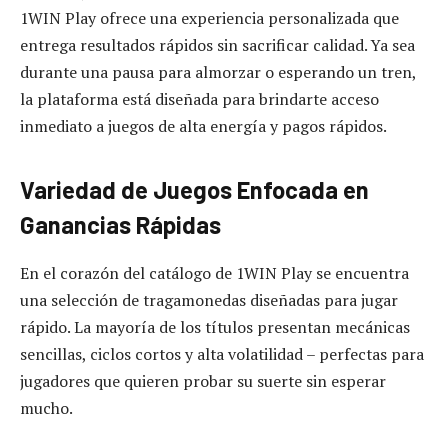
1WIN Play ofrece una experiencia personalizada que
entrega resultados rápidos sin sacrificar calidad. Ya sea
durante una pausa para almorzar o esperando un tren,
la plataforma está diseñada para brindarte acceso
inmediato a juegos de alta energía y pagos rápidos.
Variedad de Juegos Enfocada en
Ganancias Rápidas
En el corazón del catálogo de 1WIN Play se encuentra
una selección de tragamonedas diseñadas para jugar
rápido. La mayoría de los títulos presentan mecánicas
sencillas, ciclos cortos y alta volatilidad – perfectas para
jugadores que quieren probar su suerte sin esperar
mucho.