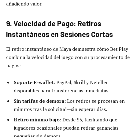
añadiendo valor.
9. Velocidad de Pago: Retiros
Instantáneos en Sesiones Cortas
El retiro instantáneo de Maya demuestra cómo Bet Play
combina la velocidad del juego con su procesamiento de
pagos:
Soporte E-wallet:
PayPal, Skrill y Neteller
disponibles para transferencias inmediatas.
Sin tarifas de demora:
Los retiros se procesan en
minutos tras la solicitud—sin esperar días.
Retiro mínimo bajo:
Desde $5, facilitando que
jugadores ocasionales puedan retirar ganancias
pequeñas sin demora.