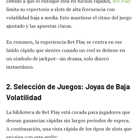
Debido a que el enfoque está en turnos rápidos,
Bet Play
limita su repertorio a slots de alta frecuencia con
volatilidad baja a media. Esto mantiene el ritmo del juego
ajustado y las apuestas claras.
En resumen, la experiencia Bet Play se centra en ese
latido rápido que sientes cuando un reel se detiene en
un símbolo de jackpot—sin drama, solo dinero
instantáneo.
2. Selección de Juegos: Joyas de Baja
Volatilidad
La biblioteca de Bet Play está curada para jugadores que
desean ganancias rápidas sin largos periodos de espera.
A continuación, una vista rápida de los tipos de slots que
encajan con este estilo: