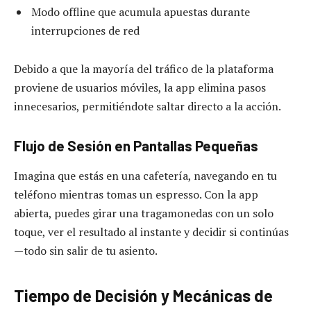
Modo offline que acumula apuestas durante
interrupciones de red
Debido a que la mayoría del tráfico de la plataforma
proviene de usuarios móviles, la app elimina pasos
innecesarios, permitiéndote saltar directo a la acción.
Flujo de Sesión en Pantallas Pequeñas
Imagina que estás en una cafetería, navegando en tu
teléfono mientras tomas un espresso. Con la app
abierta, puedes girar una tragamonedas con un solo
toque, ver el resultado al instante y decidir si continúas
—todo sin salir de tu asiento.
Tiempo de Decisión y Mecánicas de