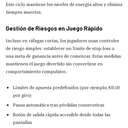
Este ciclo mantiene los niveles de energía altos y elimina
tiempos muertos.
Gestión de Riesgos en Juego Rápido
Incluso en ráfagas cortas, los jugadores usan controles
de riesgo simples: establecer un límite de stop‑loss o
una meta de ganancia antes de comenzar. Estas medidas
mantienen el juego divertido sin convertirse en
comportamiento compulsivo.
Límites de apuesta predefinidos (por ejemplo, €0.50
por giro)
Pausa automática tras pérdidas consecutivas
Botón de salida rápida accesible desde todas las
pantallas