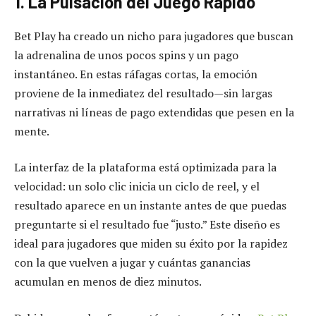
1. La Pulsación del Juego Rápido
Bet Play ha creado un nicho para jugadores que buscan
la adrenalina de unos pocos spins y un pago
instantáneo. En estas ráfagas cortas, la emoción
proviene de la inmediatez del resultado—sin largas
narrativas ni líneas de pago extendidas que pesen en la
mente.
La interfaz de la plataforma está optimizada para la
velocidad: un solo clic inicia un ciclo de reel, y el
resultado aparece en un instante antes de que puedas
preguntarte si el resultado fue “justo.” Este diseño es
ideal para jugadores que miden su éxito por la rapidez
con la que vuelven a jugar y cuántas ganancias
acumulan en menos de diez minutos.