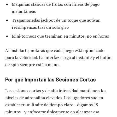
Máquinas clásicas de frutas con líneas de pago
instantáneas
Tragamonedas jackpot de un toque que activan
recompensas tras un solo giro
Mini‑torneos que terminan en minutos, no en horas
Al instalarte, notarás que cada juego está optimizado
para la velocidad. La interfaz carga al instante y el botón
de spin siempre está a mano.
Por qué Importan las Sesiones Cortas
Las sesiones cortas y de alta intensidad mantienen los
niveles de adrenalina elevados. Los jugadores suelen
establecer un límite de tiempo claro—digamos 15
minutos—y enfocarse únicamente en alcanzar esa