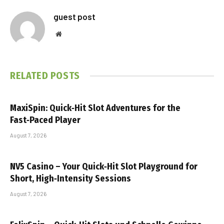
guest post
Website
RELATED
POSTS
MaxiSpin: Quick‑Hit Slot Adventures for the
Fast‑Paced Player
August 7, 2026
NV5 Casino – Your Quick‑Hit Slot Playground for
Short, High‑Intensity Sessions
August 7, 2026