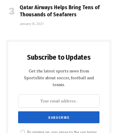
Qatar Airways Helps Bring Tens of
Thousands of Seafarers
January 15, 2021
Subscribe to Updates
Get the latest sports news from
SportsSite about soccer, football and
tennis.
By signing up, you agree to the our terms