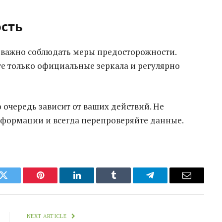
ость
е важно соблюдать меры предосторожности.
те только официальные зеркала и регулярно
 очередь зависит от ваших действий. Не
формации и всегда перепроверяйте данные.
k
Twitter
Pinterest
LinkedIn
Tumblr
Telegram
Email
NEXT ARTICLE