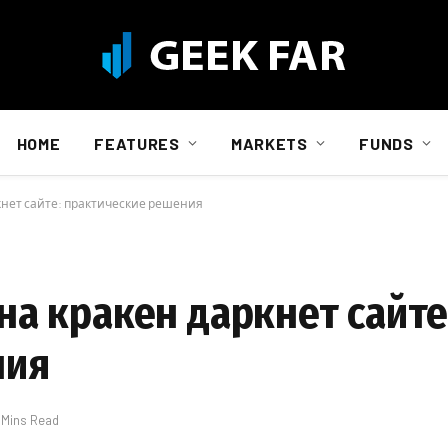
HOME
FEATURES
MARKETS
FUNDS
кнет сайте: практические решения
на кракен даркнет сайте
ния
 Mins Read