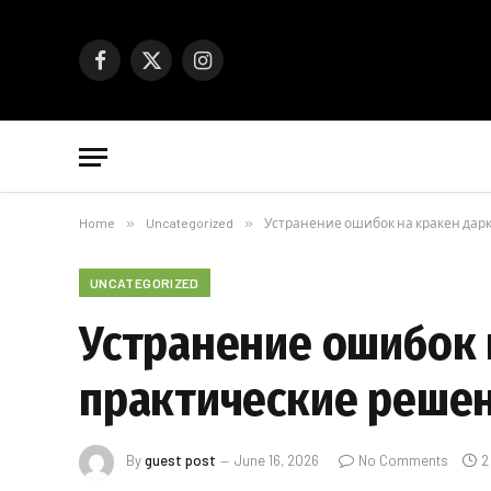
Facebook
X
Instagram
(Twitter)
Home
»
Uncategorized
»
Устранение ошибок на кракен дар
UNCATEGORIZED
Устранение ошибок 
практические реше
By
guest post
June 16, 2026
No Comments
2