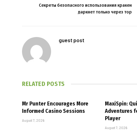
Секреты безопасного использования кракен
даркнет только через тор
guest post
RELATED
POSTS
Mr Punter Encourages More
MaxiSpin: Qui
Informed Casino Sessions
Adventures f
Player
August 7, 2026
August 7, 2026