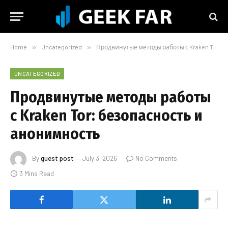
Home
»
Uncategorized
»
Продвинутые методы работы с Kraken Tor: безопасность и анонимность
UNCATEGORIZED
Продвинутые методы работы
с Kraken Tor: безопасность и
анонимность
By
guest post
July 3, 2026
No Comments
3 Mins Read