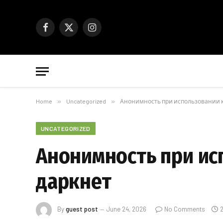
Facebook
X
Instagram
(Twitter)
Home
»
Uncategorized
»
Анонимность при использовании к
UNCATEGORIZED
Анонимность при ис
даркнет
By
guest post
June 24, 2026
No Comments