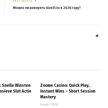
NEXT ARTICLE
Можно ли доверять slon13.to в 2026 году?
Websit
: Snelle Winsten
Zoome Casino: Quick Play,
nsieve Slot Actie
Instant Wins – Short Session
Mastery
August 7, 2026