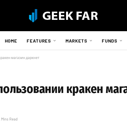
HOME
FEATURES
MARKETS
FUNDS
ракен магазин даркнет
пользовании кракен маг
2 Mins Read