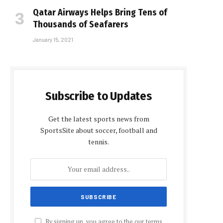
Qatar Airways Helps Bring Tens of
Thousands of Seafarers
January 15, 2021
Subscribe to Updates
Get the latest sports news from
SportsSite about soccer, football and
tennis.
By signing up, you agree to the our terms